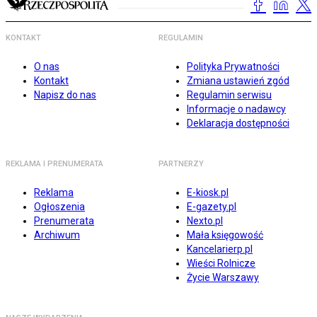
KONTAKT
REGULAMIN
O nas
Polityka Prywatności
Kontakt
Zmiana ustawień zgód
Napisz do nas
Regulamin serwisu
Informacje o nadawcy
Deklaracja dostępności
REKLAMA I PRENUMERATA
PARTNERZY
Reklama
E-kiosk.pl
Ogłoszenia
E-gazety.pl
Prenumerata
Nexto.pl
Archiwum
Mała księgowość
Kancelarierp.pl
Wieści Rolnicze
Życie Warszawy