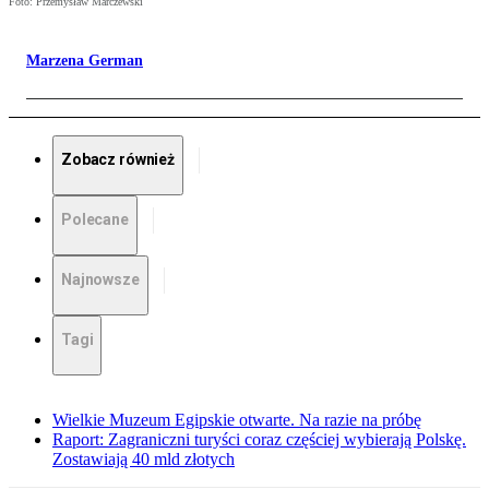
Foto: Przemysław Marczewski
Marzena German
Zobacz również
Polecane
Najnowsze
Tagi
Wielkie Muzeum Egipskie otwarte. Na razie na próbę
Raport: Zagraniczni turyści coraz częściej wybierają Polskę.
Zostawiają 40 mld złotych