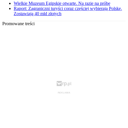
Wielkie Muzeum Egipskie otwarte. Na razie na próbę
Raport: Zagraniczni turyści coraz częściej wybierają Polskę.
Zostawiają 40 mld złotych
Promowane treści