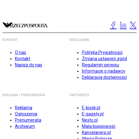
KONTAKT
REGULAMIN
O nas
Polityka Prywatności
Kontakt
Zmiana ustawień zgód
Napisz do nas
Regulamin serwisu
Informacje o nadawcy
Deklaracja dostępności
REKLAMA I PRENUMERATA
PARTNERZY
Reklama
E-kiosk.pl
Ogłoszenia
E-gazety.pl
Prenumerata
Nexto.pl
Archiwum
Mała księgowość
Kancelarierp.pl
Wieści Rolnicze