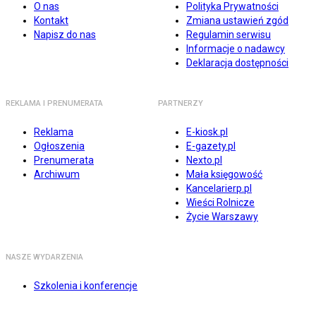
O nas
Polityka Prywatności
Kontakt
Zmiana ustawień zgód
Napisz do nas
Regulamin serwisu
Informacje o nadawcy
Deklaracja dostępności
REKLAMA I PRENUMERATA
PARTNERZY
Reklama
E-kiosk.pl
Ogłoszenia
E-gazety.pl
Prenumerata
Nexto.pl
Archiwum
Mała księgowość
Kancelarierp.pl
Wieści Rolnicze
Życie Warszawy
NASZE WYDARZENIA
Szkolenia i konferencje