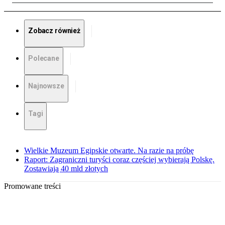
Zobacz również
Polecane
Najnowsze
Tagi
Wielkie Muzeum Egipskie otwarte. Na razie na próbę
Raport: Zagraniczni turyści coraz częściej wybierają Polskę.
Zostawiają 40 mld złotych
Promowane treści