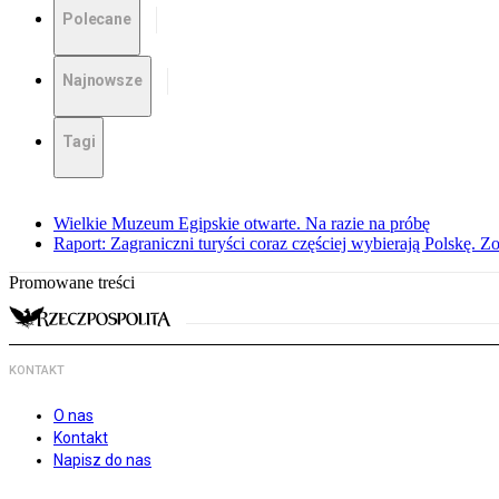
Polecane
Najnowsze
Tagi
Wielkie Muzeum Egipskie otwarte. Na razie na próbę
Raport: Zagraniczni turyści coraz częściej wybierają Polskę. Z
Promowane treści
KONTAKT
O nas
Kontakt
Napisz do nas