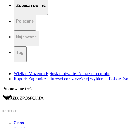
Zobacz również
Polecane
Najnowsze
Tagi
Wielkie Muzeum Egipskie otwarte. Na razie na próbę
Raport: Zagraniczni turyści coraz częściej wybierają Polskę. Z
Promowane treści
KONTAKT
O nas