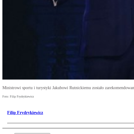
Ministrowi sportu i turystyki Jakubowi Rutnickiemu zostało zarekomendowa
Foto: Filip Frydrykiewicz
Filip Frydrykiewicz