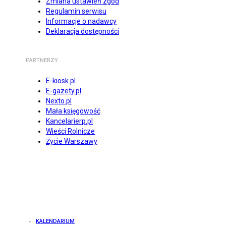
Zmiana ustawień zgód
Regulamin serwisu
Informacje o nadawcy
Deklaracja dostępności
PARTNERZY
E-kiosk.pl
E-gazety.pl
Nexto.pl
Mała księgowość
Kancelarierp.pl
Wieści Rolnicze
Życie Warszawy
KALENDARIUM