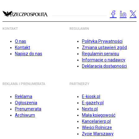
KONTAKT
REGULAMIN
O nas
Polityka Prywatności
Kontakt
Zmiana ustawień zgód
Napisz do nas
Regulamin serwisu
Informacje o nadawcy
Deklaracja dostępności
REKLAMA I PRENUMERATA
PARTNERZY
Reklama
E-kiosk.pl
Ogłoszenia
E-gazety.pl
Prenumerata
Nexto.pl
Archiwum
Mała księgowość
Kancelarierp.pl
Wieści Rolnicze
Życie Warszawy