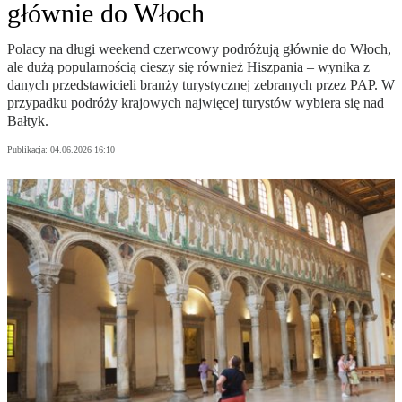
głównie do Włoch
Polacy na długi weekend czerwcowy podróżują głównie do Włoch,
ale dużą popularnością cieszy się również Hiszpania – wynika z
danych przedstawicieli branży turystycznej zebranych przez PAP. W
przypadku podróży krajowych najwięcej turystów wybiera się nad
Bałtyk.
Publikacja:
04.06.2026 16:10