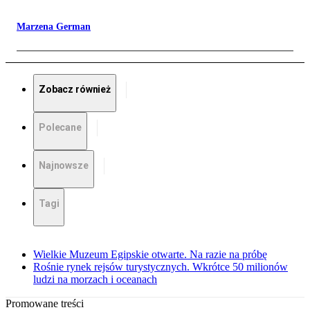
Marzena German
Zobacz również
Polecane
Najnowsze
Tagi
Wielkie Muzeum Egipskie otwarte. Na razie na próbę
Rośnie rynek rejsów turystycznych. Wkrótce 50 milionów
ludzi na morzach i oceanach
Promowane treści