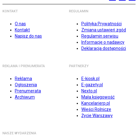
KONTAKT
REGULAMIN
O nas
Polityka Prywatności
Kontakt
Zmiana ustawień zgód
Napisz do nas
Regulamin serwisu
Informacje o nadawcy
Deklaracja dostępności
REKLAMA I PRENUMERATA
PARTNERZY
Reklama
E-kiosk.pl
Ogłoszenia
E-gazety.pl
Prenumerata
Nexto.pl
Archiwum
Mała księgowość
Kancelarierp.pl
Wieści Rolnicze
Życie Warszawy
NASZE WYDARZENIA