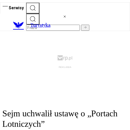
Serwisy
T
urystyka
Sejm uchwalił ustawę o „Portach
Lotniczych”