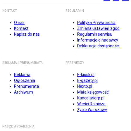
KONTAKT
REGULAMIN
O nas
Polityka Prywatności
Kontakt
Zmiana ustawień zgód
Napisz do nas
Regulamin serwisu
Informacje o nadawcy
Deklaracja dostępności
REKLAMA I PRENUMERATA
PARTNERZY
Reklama
E-kiosk.pl
Ogłoszenia
E-gazety.pl
Prenumerata
Nexto.pl
Archiwum
Mała księgowość
Kancelarierp.pl
Wieści Rolnicze
Życie Warszawy
NASZE WYDARZENIA