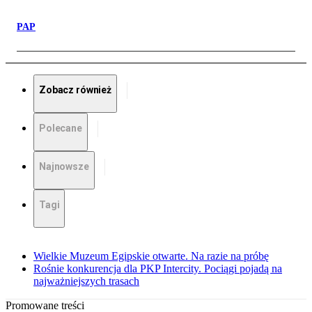
PAP
Zobacz również
Polecane
Najnowsze
Tagi
Wielkie Muzeum Egipskie otwarte. Na razie na próbę
Rośnie konkurencja dla PKP Intercity. Pociągi pojadą na
najważniejszych trasach
Promowane treści