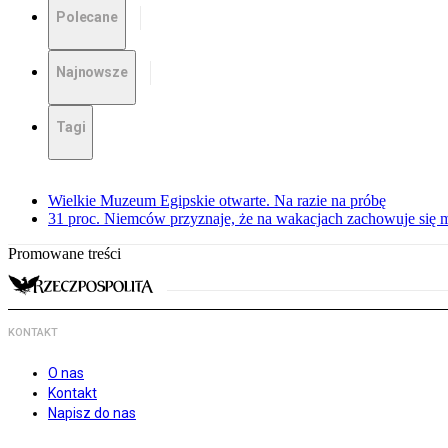
Polecane
Najnowsze
Tagi
Wielkie Muzeum Egipskie otwarte. Na razie na próbę
31 proc. Niemców przyznaje, że na wakacjach zachowuje się m
Promowane treści
KONTAKT
O nas
Kontakt
Napisz do nas