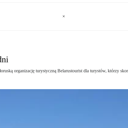
dni
uską organizację turystyczną Belarustourist dla turystów, którzy skor