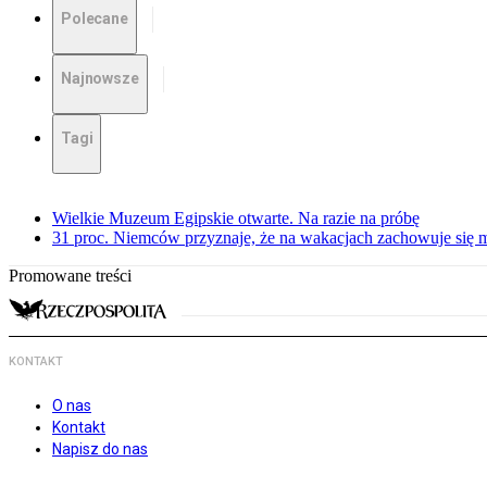
Polecane
Najnowsze
Tagi
Wielkie Muzeum Egipskie otwarte. Na razie na próbę
31 proc. Niemców przyznaje, że na wakacjach zachowuje się m
Promowane treści
KONTAKT
O nas
Kontakt
Napisz do nas