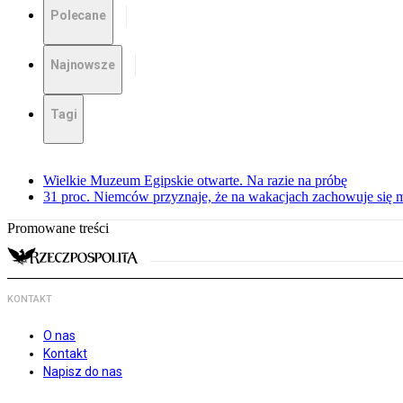
Polecane
Najnowsze
Tagi
Wielkie Muzeum Egipskie otwarte. Na razie na próbę
31 proc. Niemców przyznaje, że na wakacjach zachowuje się m
Promowane treści
KONTAKT
O nas
Kontakt
Napisz do nas