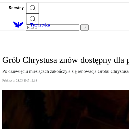
Serwisy
T
urystyka
Grób Chrystusa znów dostępny dla
Po dziewięciu miesiącach zakończyła się renowacja Grobu Chrystusa
Publikacja:
24.03.2017 12:18