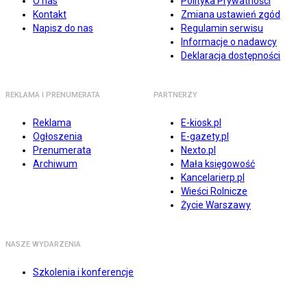
O nas
Polityka Prywatności
Kontakt
Zmiana ustawień zgód
Napisz do nas
Regulamin serwisu
Informacje o nadawcy
Deklaracja dostępności
REKLAMA I PRENUMERATA
PARTNERZY
Reklama
E-kiosk.pl
Ogłoszenia
E-gazety.pl
Prenumerata
Nexto.pl
Archiwum
Mała księgowość
Kancelarierp.pl
Wieści Rolnicze
Życie Warszawy
NASZE WYDARZENIA
Szkolenia i konferencje