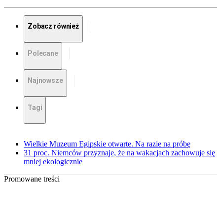
Zobacz również
Polecane
Najnowsze
Tagi
Wielkie Muzeum Egipskie otwarte. Na razie na próbę
31 proc. Niemców przyznaje, że na wakacjach zachowuje się
mniej ekologicznie
Promowane treści