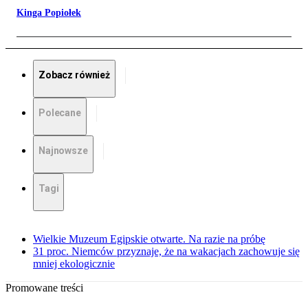
Kinga Popiołek
Zobacz również
Polecane
Najnowsze
Tagi
Wielkie Muzeum Egipskie otwarte. Na razie na próbę
31 proc. Niemców przyznaje, że na wakacjach zachowuje się
mniej ekologicznie
Promowane treści