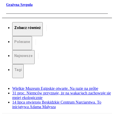
Grażyna Szypuła
Zobacz również
Polecane
Najnowsze
Tagi
Wielkie Muzeum Egipskie otwarte. Na razie na próbę
31 proc. Niemców przyznaje, że na wakacjach zachowuje się
mniej ekologicznie
14 lipca otwierają Beskidzkie Centrum Narciarstwa. To
inicjatywa Adama Małysza