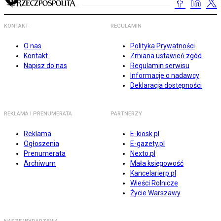
KONTAKT
REGULAMIN
O nas
Polityka Prywatności
Kontakt
Zmiana ustawień zgód
Napisz do nas
Regulamin serwisu
Informacje o nadawcy
Deklaracja dostępności
REKLAMA I PRENUMERATA
PARTNERZY
Reklama
E-kiosk.pl
Ogłoszenia
E-gazety.pl
Prenumerata
Nexto.pl
Archiwum
Mała księgowość
Kancelarierp.pl
Wieści Rolnicze
Życie Warszawy