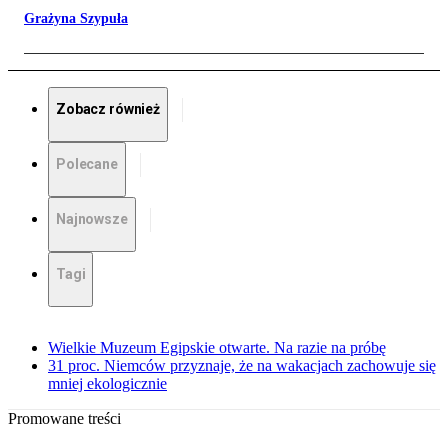
Grażyna Szypuła
Zobacz również
Polecane
Najnowsze
Tagi
Wielkie Muzeum Egipskie otwarte. Na razie na próbę
31 proc. Niemców przyznaje, że na wakacjach zachowuje się
mniej ekologicznie
Promowane treści