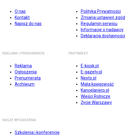
O nas
Polityka Prywatności
Kontakt
Zmiana ustawień zgód
Napisz do nas
Regulamin serwisu
Informacje o nadawcy
Deklaracja dostępności
REKLAMA I PRENUMERATA
PARTNERZY
Reklama
E-kiosk.pl
Ogłoszenia
E-gazety.pl
Prenumerata
Nexto.pl
Archiwum
Mała księgowość
Kancelarierp.pl
Wieści Rolnicze
Życie Warszawy
NASZE WYDARZENIA
Szkolenia i konferencje