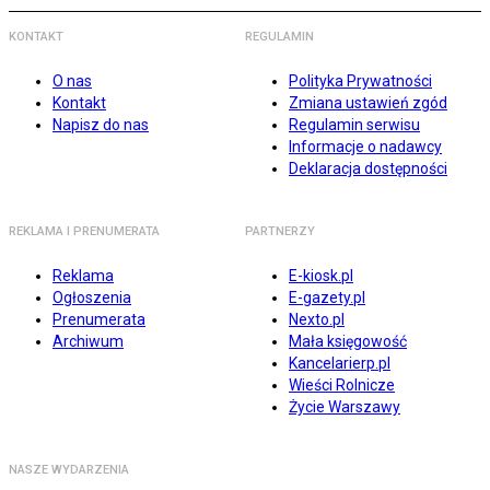
KONTAKT
REGULAMIN
O nas
Polityka Prywatności
Kontakt
Zmiana ustawień zgód
Napisz do nas
Regulamin serwisu
Informacje o nadawcy
Deklaracja dostępności
REKLAMA I PRENUMERATA
PARTNERZY
Reklama
E-kiosk.pl
Ogłoszenia
E-gazety.pl
Prenumerata
Nexto.pl
Archiwum
Mała księgowość
Kancelarierp.pl
Wieści Rolnicze
Życie Warszawy
NASZE WYDARZENIA