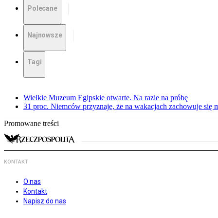
Polecane
Najnowsze
Tagi
Wielkie Muzeum Egipskie otwarte. Na razie na próbę
31 proc. Niemców przyznaje, że na wakacjach zachowuje się m
Promowane treści
KONTAKT
O nas
Kontakt
Napisz do nas