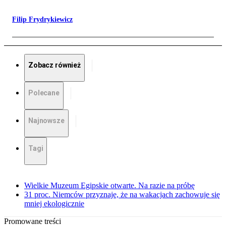
Filip Frydrykiewicz
Zobacz również
Polecane
Najnowsze
Tagi
Wielkie Muzeum Egipskie otwarte. Na razie na próbę
31 proc. Niemców przyznaje, że na wakacjach zachowuje się
mniej ekologicznie
Promowane treści