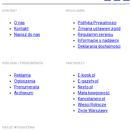
KONTAKT
REGULAMIN
O nas
Polityka Prywatności
Kontakt
Zmiana ustawień zgód
Napisz do nas
Regulamin serwisu
Informacje o nadawcy
Deklaracja dostępności
REKLAMA I PRENUMERATA
PARTNERZY
Reklama
E-kiosk.pl
Ogłoszenia
E-gazety.pl
Prenumerata
Nexto.pl
Archiwum
Mała księgowość
Kancelarierp.pl
Wieści Rolnicze
Życie Warszawy
NASZE WYDARZENIA