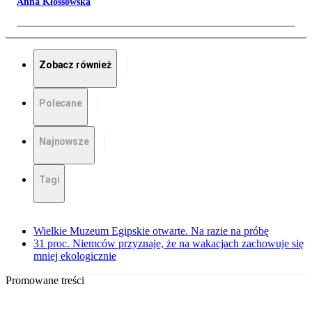
Anna Kłossowska
Zobacz również
Polecane
Najnowsze
Tagi
Wielkie Muzeum Egipskie otwarte. Na razie na próbę
31 proc. Niemców przyznaje, że na wakacjach zachowuje się
mniej ekologicznie
Promowane treści