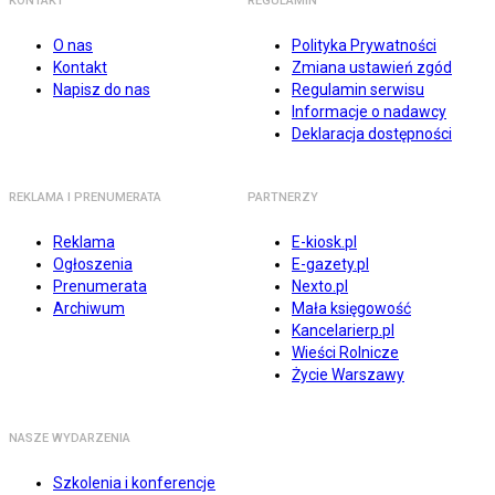
KONTAKT
REGULAMIN
O nas
Polityka Prywatności
Kontakt
Zmiana ustawień zgód
Napisz do nas
Regulamin serwisu
Informacje o nadawcy
Deklaracja dostępności
REKLAMA I PRENUMERATA
PARTNERZY
Reklama
E-kiosk.pl
Ogłoszenia
E-gazety.pl
Prenumerata
Nexto.pl
Archiwum
Mała księgowość
Kancelarierp.pl
Wieści Rolnicze
Życie Warszawy
NASZE WYDARZENIA
Szkolenia i konferencje