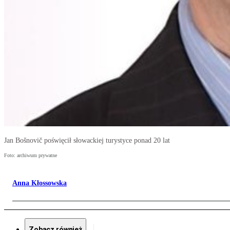
Jan Bošnovič poświęcił słowackiej turystyce ponad 20 lat
Foto: archiwum prywatne
Anna Kłossowska
Zobacz również