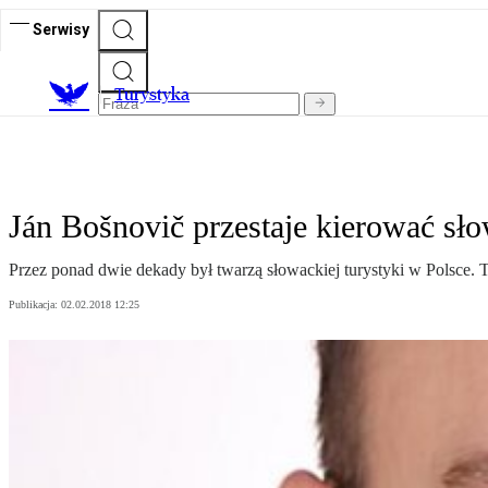
Serwisy
T
urystyka
Ján Bošnovič przestaje kierować sł
Przez ponad dwie dekady był twarzą słowackiej turystyki w Polsce.
Publikacja:
02.02.2018 12:25