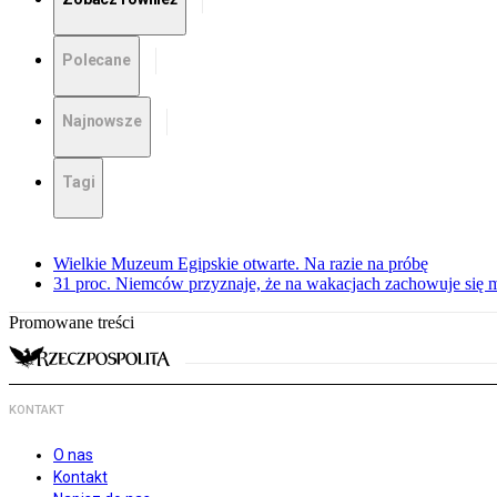
Polecane
Najnowsze
Tagi
Wielkie Muzeum Egipskie otwarte. Na razie na próbę
31 proc. Niemców przyznaje, że na wakacjach zachowuje się m
Promowane treści
KONTAKT
O nas
Kontakt