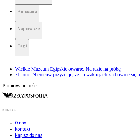
Polecane
Najnowsze
Tagi
Wielkie Muzeum Egipskie otwarte. Na razie na próbę
31 proc. Niemców przyznaje, że na wakacjach zachowuje się m
Promowane treści
KONTAKT
O nas
Kontakt
Napisz do nas