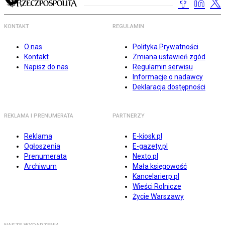
KONTAKT
REGULAMIN
O nas
Polityka Prywatności
Kontakt
Zmiana ustawień zgód
Napisz do nas
Regulamin serwisu
Informacje o nadawcy
Deklaracja dostępności
REKLAMA I PRENUMERATA
PARTNERZY
Reklama
E-kiosk.pl
Ogłoszenia
E-gazety.pl
Prenumerata
Nexto.pl
Archiwum
Mała księgowość
Kancelarierp.pl
Wieści Rolnicze
Życie Warszawy