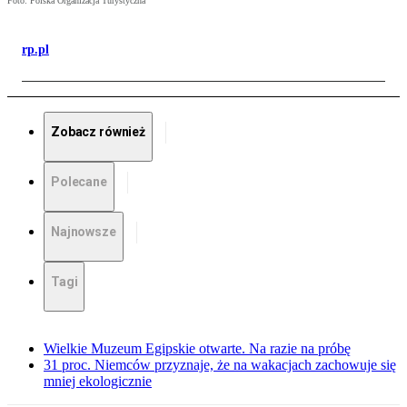
Foto: Polska Organizacja Turystyczna
rp.pl
Zobacz również
Polecane
Najnowsze
Tagi
Wielkie Muzeum Egipskie otwarte. Na razie na próbę
31 proc. Niemców przyznaje, że na wakacjach zachowuje się
mniej ekologicznie