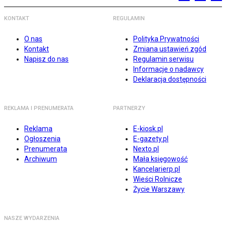
KONTAKT
REGULAMIN
O nas
Polityka Prywatności
Kontakt
Zmiana ustawień zgód
Napisz do nas
Regulamin serwisu
Informacje o nadawcy
Deklaracja dostępności
REKLAMA I PRENUMERATA
PARTNERZY
Reklama
E-kiosk.pl
Ogłoszenia
E-gazety.pl
Prenumerata
Nexto.pl
Archiwum
Mała księgowość
Kancelarierp.pl
Wieści Rolnicze
Życie Warszawy
NASZE WYDARZENIA