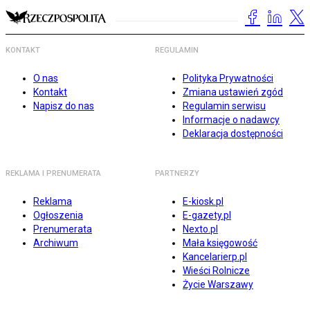
KONTAKT
REGULAMIN
O nas
Polityka Prywatności
Kontakt
Zmiana ustawień zgód
Napisz do nas
Regulamin serwisu
Informacje o nadawcy
Deklaracja dostępności
REKLAMA I PRENUMERATA
PARTNERZY
Reklama
E-kiosk.pl
Ogłoszenia
E-gazety.pl
Prenumerata
Nexto.pl
Archiwum
Mała księgowość
Kancelarierp.pl
Wieści Rolnicze
Życie Warszawy