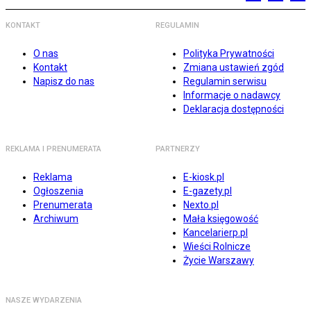
KONTAKT
REGULAMIN
O nas
Polityka Prywatności
Kontakt
Zmiana ustawień zgód
Napisz do nas
Regulamin serwisu
Informacje o nadawcy
Deklaracja dostępności
REKLAMA I PRENUMERATA
PARTNERZY
Reklama
E-kiosk.pl
Ogłoszenia
E-gazety.pl
Prenumerata
Nexto.pl
Archiwum
Mała księgowość
Kancelarierp.pl
Wieści Rolnicze
Życie Warszawy
NASZE WYDARZENIA