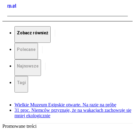
rp.pl
Zobacz również
Polecane
Najnowsze
Tagi
Wielkie Muzeum Egipskie otwarte. Na razie na próbę
31 proc. Niemców przyznaje, że na wakacjach zachowuje się
mniej ekologicznie
Promowane treści