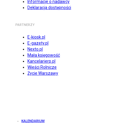
Informacje o nadawcy
Deklaracja dostępności
PARTNERZY
E-kiosk.pl
E-gazety.pl
Nexto.pl
Mała księgowość
Kancelarierp.pl
Wieści Rolnicze
Życie Warszawy
KALENDARIUM