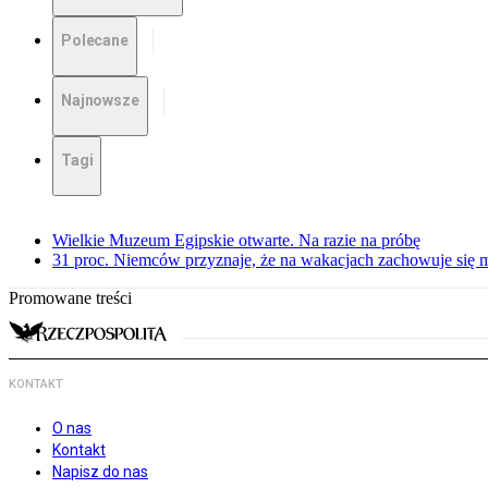
Polecane
Najnowsze
Tagi
Wielkie Muzeum Egipskie otwarte. Na razie na próbę
31 proc. Niemców przyznaje, że na wakacjach zachowuje się m
Promowane treści
KONTAKT
O nas
Kontakt
Napisz do nas