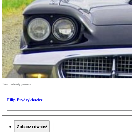
Foto: materiały prasowe
Filip Frydrykiewicz
Zobacz również