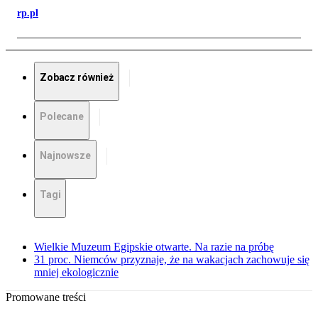
rp.pl
Zobacz również
Polecane
Najnowsze
Tagi
Wielkie Muzeum Egipskie otwarte. Na razie na próbę
31 proc. Niemców przyznaje, że na wakacjach zachowuje się
mniej ekologicznie
Promowane treści