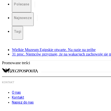
Polecane
Najnowsze
Tagi
Wielkie Muzeum Egipskie otwarte. Na razie na próbę
31 proc. Niemców przyznaje, że na wakacjach zachowuje się m
Promowane treści
KONTAKT
O nas
Kontakt
Napisz do nas