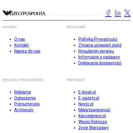
KONTAKT
REGULAMIN
O nas
Polityka Prywatności
Kontakt
Zmiana ustawień zgód
Napisz do nas
Regulamin serwisu
Informacje o nadawcy
Deklaracja dostępności
REKLAMA I PRENUMERATA
PARTNERZY
Reklama
E-kiosk.pl
Ogłoszenia
E-gazety.pl
Prenumerata
Nexto.pl
Archiwum
Mała księgowość
Kancelarierp.pl
Wieści Rolnicze
Życie Warszawy