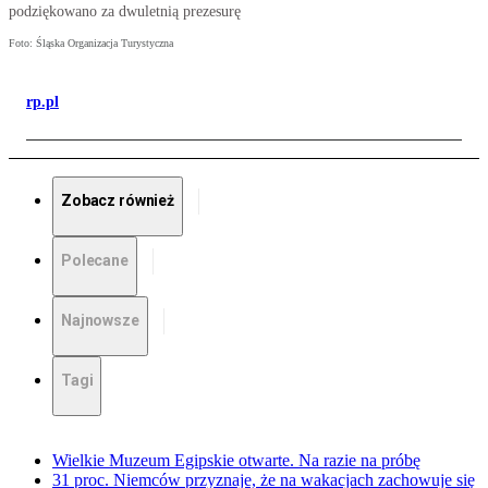
podziękowano za dwuletnią prezesurę
Foto: Śląska Organizacja Turystyczna
rp.pl
Zobacz również
Polecane
Najnowsze
Tagi
Wielkie Muzeum Egipskie otwarte. Na razie na próbę
31 proc. Niemców przyznaje, że na wakacjach zachowuje się