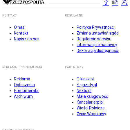
KONTAKT
REGULAMIN
O nas
Polityka Prywatności
Kontakt
Zmiana ustawień zgód
Napisz do nas
Regulamin serwisu
Informacje o nadawcy
Deklaracja dostępności
REKLAMA I PRENUMERATA
PARTNERZY
Reklama
E-kiosk.pl
Ogłoszenia
E-gazety.pl
Prenumerata
Nexto.pl
Archiwum
Mała księgowość
Kancelarierp.pl
Wieści Rolnicze
Życie Warszawy