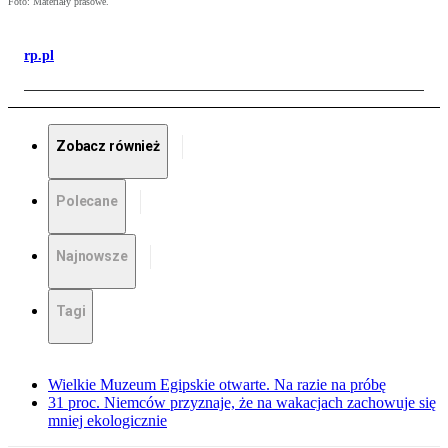
Foto: Materiały prasowe.
rp.pl
Zobacz również
Polecane
Najnowsze
Tagi
Wielkie Muzeum Egipskie otwarte. Na razie na próbę
31 proc. Niemców przyznaje, że na wakacjach zachowuje się
mniej ekologicznie