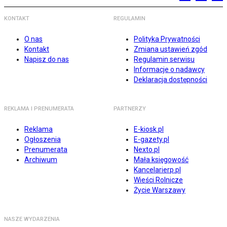
KONTAKT
REGULAMIN
O nas
Polityka Prywatności
Kontakt
Zmiana ustawień zgód
Napisz do nas
Regulamin serwisu
Informacje o nadawcy
Deklaracja dostępności
REKLAMA I PRENUMERATA
PARTNERZY
Reklama
E-kiosk.pl
Ogłoszenia
E-gazety.pl
Prenumerata
Nexto.pl
Archiwum
Mała księgowość
Kancelarierp.pl
Wieści Rolnicze
Życie Warszawy
NASZE WYDARZENIA