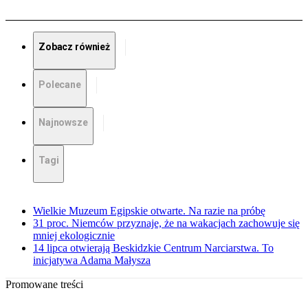
Zobacz również
Polecane
Najnowsze
Tagi
Wielkie Muzeum Egipskie otwarte. Na razie na próbę
31 proc. Niemców przyznaje, że na wakacjach zachowuje się
mniej ekologicznie
14 lipca otwierają Beskidzkie Centrum Narciarstwa. To
inicjatywa Adama Małysza
Promowane treści