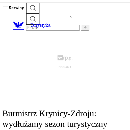
Serwisy
T
urystyka
Burmistrz Krynicy-Zdroju:
wydłużamy sezon turystyczny