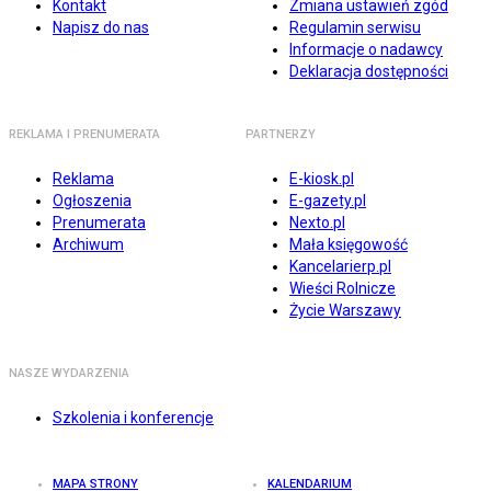
Kontakt
Zmiana ustawień zgód
Napisz do nas
Regulamin serwisu
Informacje o nadawcy
Deklaracja dostępności
REKLAMA I PRENUMERATA
PARTNERZY
Reklama
E-kiosk.pl
Ogłoszenia
E-gazety.pl
Prenumerata
Nexto.pl
Archiwum
Mała księgowość
Kancelarierp.pl
Wieści Rolnicze
Życie Warszawy
NASZE WYDARZENIA
Szkolenia i konferencje
MAPA STRONY
KALENDARIUM