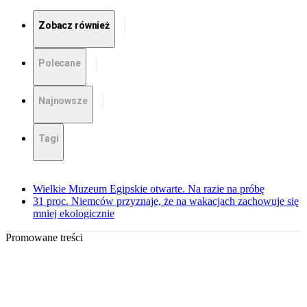
Zobacz również
Polecane
Najnowsze
Tagi
Wielkie Muzeum Egipskie otwarte. Na razie na próbę
31 proc. Niemców przyznaje, że na wakacjach zachowuje się
mniej ekologicznie
Promowane treści