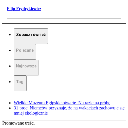
Filip Frydrykiewicz
Zobacz również
Polecane
Najnowsze
Tagi
Wielkie Muzeum Egipskie otwarte. Na razie na próbę
31 proc. Niemców przyznaje, że na wakacjach zachowuje się
mniej ekologicznie
Promowane treści