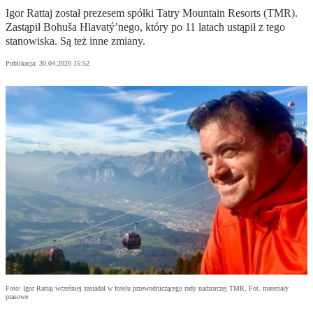
Igor Rattaj został prezesem spółki Tatry Mountain Resorts (TMR).
Zastąpił Bohuša Hlavatý’nego, który po 11 latach ustąpił z tego
stanowiska. Są też inne zmiany.
Publikacja:
30.04.2020 15:52
Foto: Igor Rattaj wcześniej zasiadał w fotelu przewodniczącego rady nadzorczej TMR. Fot. materiały
prasowe