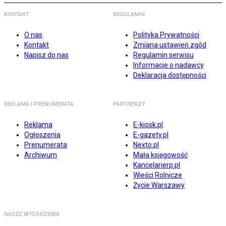
KONTAKT
REGULAMIN
O nas
Polityka Prywatności
Kontakt
Zmiana ustawień zgód
Napisz do nas
Regulamin serwisu
Informacje o nadawcy
Deklaracja dostępności
REKLAMA I PRENUMERATA
PARTNERZY
Reklama
E-kiosk.pl
Ogłoszenia
E-gazety.pl
Prenumerata
Nexto.pl
Archiwum
Mała księgowość
Kancelarierp.pl
Wieści Rolnicze
Życie Warszawy
NASZE WYDARZENIA