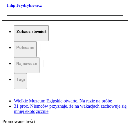
Filip Frydrykiewicz
Zobacz również
Polecane
Najnowsze
Tagi
Wielkie Muzeum Egipskie otwarte. Na razie na próbę
31 proc. Niemców przyznaje, że na wakacjach zachowuje się
mniej ekologicznie
Promowane treści