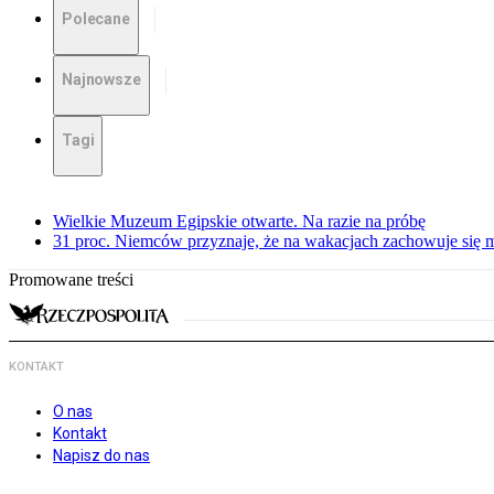
Polecane
Najnowsze
Tagi
Wielkie Muzeum Egipskie otwarte. Na razie na próbę
31 proc. Niemców przyznaje, że na wakacjach zachowuje się m
Promowane treści
KONTAKT
O nas
Kontakt
Napisz do nas