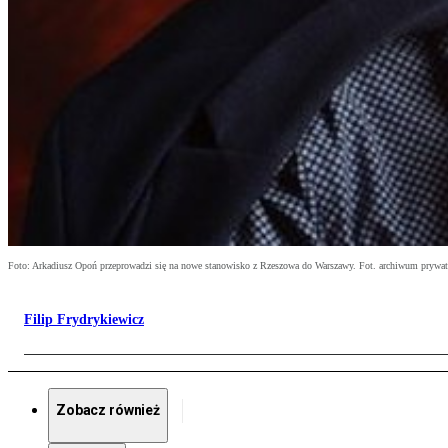
Foto: Arkadiusz Opoń przeprowadzi się na nowe stanowisko z Rzeszowa do Warszawy. Fot. archiwum prywa
Filip Frydrykiewicz
Zobacz również