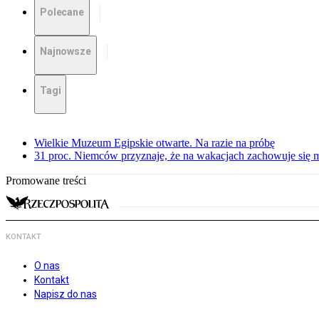
Polecane
Najnowsze
Tagi
Wielkie Muzeum Egipskie otwarte. Na razie na próbę
31 proc. Niemców przyznaje, że na wakacjach zachowuje się m
Promowane treści
KONTAKT
O nas
Kontakt
Napisz do nas