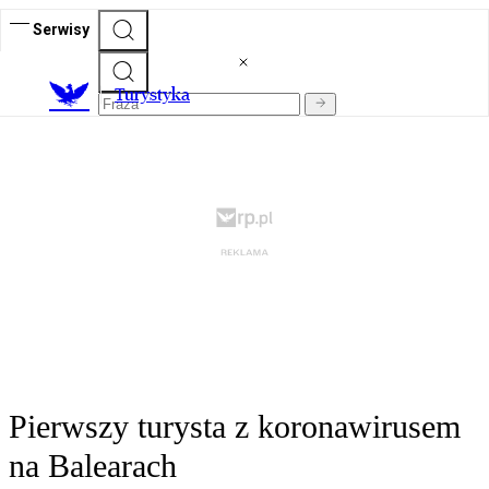
Serwisy
T
urystyka
Pierwszy turysta z koronawirusem
na Balearach