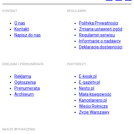
KONTAKT
REGULAMIN
O nas
Polityka Prywatności
Kontakt
Zmiana ustawień zgód
Napisz do nas
Regulamin serwisu
Informacje o nadawcy
Deklaracja dostępności
REKLAMA I PRENUMERATA
PARTNERZY
Reklama
E-kiosk.pl
Ogłoszenia
E-gazety.pl
Prenumerata
Nexto.pl
Archiwum
Mała księgowość
Kancelarierp.pl
Wieści Rolnicze
Życie Warszawy
NASZE WYDARZENIA