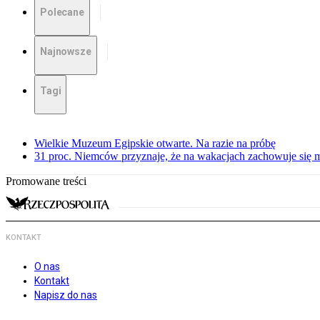
Polecane
Najnowsze
Tagi
Wielkie Muzeum Egipskie otwarte. Na razie na próbę
31 proc. Niemców przyznaje, że na wakacjach zachowuje się m
Promowane treści
KONTAKT
O nas
Kontakt
Napisz do nas