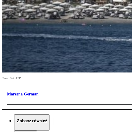
Foto: Fot. AFP
Marzena German
Zobacz również