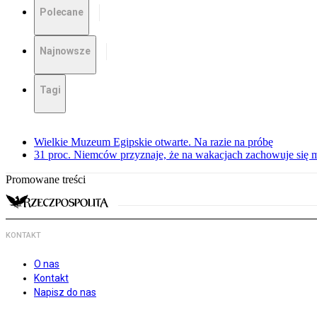
Polecane
Najnowsze
Tagi
Wielkie Muzeum Egipskie otwarte. Na razie na próbę
31 proc. Niemców przyznaje, że na wakacjach zachowuje się m
Promowane treści
KONTAKT
O nas
Kontakt
Napisz do nas