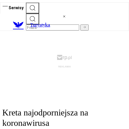
Serwisy
T
urystyka
Kreta najodporniejsza na
koronawirusa