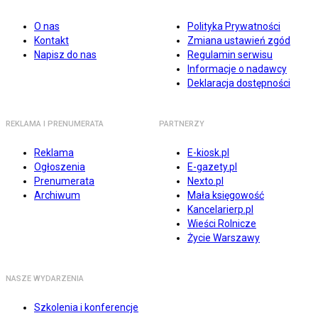
O nas
Polityka Prywatności
Kontakt
Zmiana ustawień zgód
Napisz do nas
Regulamin serwisu
Informacje o nadawcy
Deklaracja dostępności
REKLAMA I PRENUMERATA
PARTNERZY
Reklama
E-kiosk.pl
Ogłoszenia
E-gazety.pl
Prenumerata
Nexto.pl
Archiwum
Mała księgowość
Kancelarierp.pl
Wieści Rolnicze
Życie Warszawy
NASZE WYDARZENIA
Szkolenia i konferencje