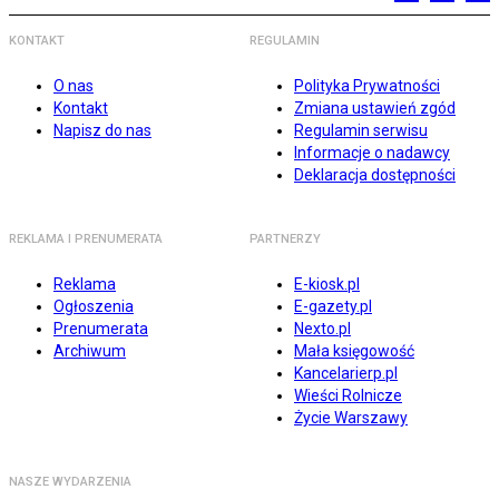
KONTAKT
REGULAMIN
O nas
Polityka Prywatności
Kontakt
Zmiana ustawień zgód
Napisz do nas
Regulamin serwisu
Informacje o nadawcy
Deklaracja dostępności
REKLAMA I PRENUMERATA
PARTNERZY
Reklama
E-kiosk.pl
Ogłoszenia
E-gazety.pl
Prenumerata
Nexto.pl
Archiwum
Mała księgowość
Kancelarierp.pl
Wieści Rolnicze
Życie Warszawy
NASZE WYDARZENIA