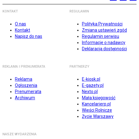
KONTAKT
REGULAMIN
O nas
Polityka Prywatności
Kontakt
Zmiana ustawień zgód
Napisz do nas
Regulamin serwisu
Informacje o nadawcy
Deklaracja dostępności
REKLAMA I PRENUMERATA
PARTNERZY
Reklama
E-kiosk.pl
Ogłoszenia
E-gazety.pl
Prenumerata
Nexto.pl
Archiwum
Mała księgowość
Kancelarierp.pl
Wieści Rolnicze
Życie Warszawy
NASZE WYDARZENIA