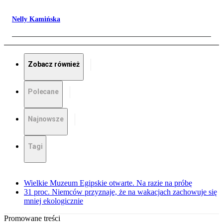
Nelly Kamińska
Zobacz również
Polecane
Najnowsze
Tagi
Wielkie Muzeum Egipskie otwarte. Na razie na próbę
31 proc. Niemców przyznaje, że na wakacjach zachowuje się
mniej ekologicznie
Promowane treści