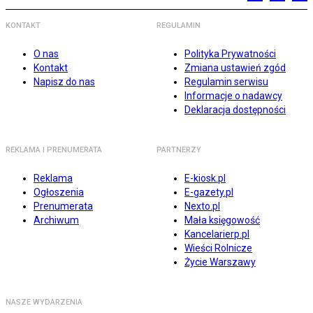
KONTAKT
REGULAMIN
O nas
Polityka Prywatności
Kontakt
Zmiana ustawień zgód
Napisz do nas
Regulamin serwisu
Informacje o nadawcy
Deklaracja dostępności
REKLAMA I PRENUMERATA
PARTNERZY
Reklama
E-kiosk.pl
Ogłoszenia
E-gazety.pl
Prenumerata
Nexto.pl
Archiwum
Mała księgowość
Kancelarierp.pl
Wieści Rolnicze
Życie Warszawy
NASZE WYDARZENIA