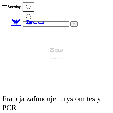
Serwisy
T
urystyka
Francja zafunduje turystom testy
PCR