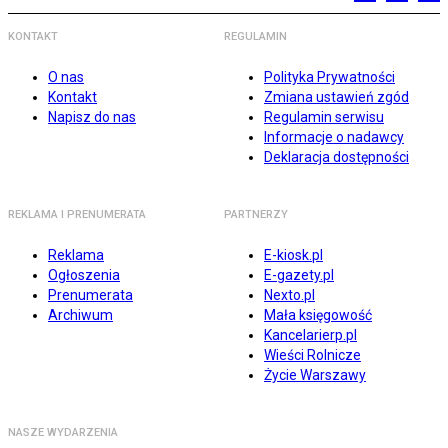
KONTAKT
REGULAMIN
O nas
Polityka Prywatności
Kontakt
Zmiana ustawień zgód
Napisz do nas
Regulamin serwisu
Informacje o nadawcy
Deklaracja dostępności
REKLAMA I PRENUMERATA
PARTNERZY
Reklama
E-kiosk.pl
Ogłoszenia
E-gazety.pl
Prenumerata
Nexto.pl
Archiwum
Mała księgowość
Kancelarierp.pl
Wieści Rolnicze
Życie Warszawy
NASZE WYDARZENIA