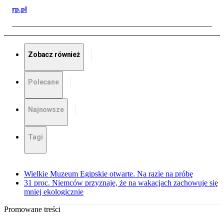
rp.pl
Zobacz również
Polecane
Najnowsze
Tagi
Wielkie Muzeum Egipskie otwarte. Na razie na próbę
31 proc. Niemców przyznaje, że na wakacjach zachowuje się
mniej ekologicznie
Promowane treści