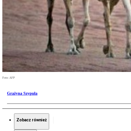
Foto: AFP
Grażyna Szypuła
Zobacz również