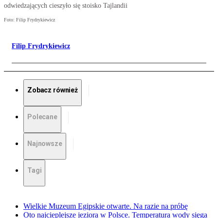
odwiedzających cieszyło się stoisko Tajlandii
Foto: Filip Frydrykiewicz
Filip Frydrykiewicz
Zobacz również
Polecane
Najnowsze
Tagi
Wielkie Muzeum Egipskie otwarte. Na razie na próbę
Oto najcieplejsze jeziora w Polsce. Temperatura wody sięga