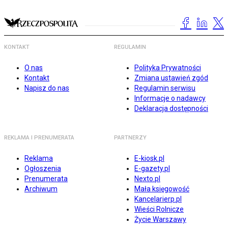
KONTAKT
REGULAMIN
O nas
Polityka Prywatności
Kontakt
Zmiana ustawień zgód
Napisz do nas
Regulamin serwisu
Informacje o nadawcy
Deklaracja dostępności
REKLAMA I PRENUMERATA
PARTNERZY
Reklama
E-kiosk.pl
Ogłoszenia
E-gazety.pl
Prenumerata
Nexto.pl
Archiwum
Mała księgowość
Kancelarierp.pl
Wieści Rolnicze
Życie Warszawy